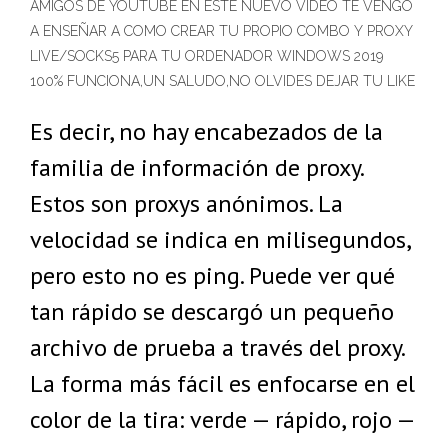
AMIGOS DE YOUTUBE EN ESTE NUEVO VÍDEO TE VENGO
A ENSEÑAR A COMO CREAR TU PROPIO COMBO Y PROXY
LIVE/SOCKS5 PARA TU ORDENADOR WINDOWS 2019
100% FUNCIONA,UN SALUDO,NO OLVIDES DEJAR TU LIKE
Es decir, no hay encabezados de la
familia de información de proxy.
Estos son proxys anónimos. La
velocidad se indica en milisegundos,
pero esto no es ping. Puede ver qué
tan rápido se descargó un pequeño
archivo de prueba a través del proxy.
La forma más fácil es enfocarse en el
color de la tira: verde — rápido, rojo —