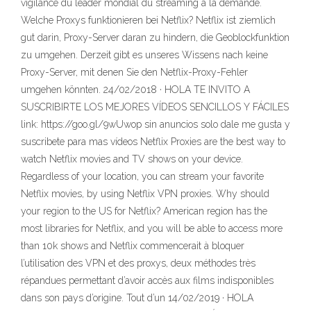
vigilance du leader mondial du streaming à la demande.
Welche Proxys funktionieren bei Netflix? Netflix ist ziemlich
gut darin, Proxy-Server daran zu hindern, die Geoblockfunktion
zu umgehen. Derzeit gibt es unseres Wissens nach keine
Proxy-Server, mit denen Sie den Netflix-Proxy-Fehler
umgehen könnten. 24/02/2018 · HOLA TE INVITO A
SUSCRIBIRTE LOS MEJORES VÍDEOS SENCILLOS Y FÁCILES
link: https://goo.gl/9wUwop sin anuncios solo dale me gusta y
suscribete para mas vídeos Netflix Proxies are the best way to
watch Netflix movies and TV shows on your device.
Regardless of your location, you can stream your favorite
Netflix movies, by using Netflix VPN proxies. Why should
your region to the US for Netflix? American region has the
most libraries for Netflix, and you will be able to access more
than 10k shows and Netflix commencerait à bloquer
l’utilisation des VPN et des proxys, deux méthodes très
répandues permettant d’avoir accès aux films indisponibles
dans son pays d’origine. Tout d’un 14/02/2019 · HOLA