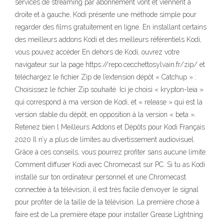
services de streaming par abonnement vont et viennent à
droite et à gauche, Kodi présente une méthode simple pour
regarder des films gratuitement en ligne. En installant certains
des meilleurs addons Kodi et des meilleurs référentiels Kodi,
vous pouvez accéder En dehors de Kodi, ouvrez votre
navigateur sur la page https://repo.cecchettosylvain.fr/zip/ et
téléchargez le fichier Zip de l’extension dépôt « Catchup » :
Choisissez le fichier Zip souhaité. Ici je choisi « krypton-leia »
qui correspond à ma version de Kodi, et « release » qui est la
version stable du dépôt; en opposition à la version « beta ».
Retenez bien l Meilleurs Addons et Dépôts pour Kodi Français
2020 Il n’y a plus de limites au divertissement audiovisuel.
Grâce à ces conseils, vous pourrez profiter sans aucune limite.
Comment diffuser Kodi avec Chromecast sur PC. Si tu as Kodi
installé sur ton ordinateur personnel et une Chromecast
connectée à ta télévision, il est très facile d’envoyer le signal
pour profiter de la taille de la télévision. La première chose à
faire est de La première étape pour installer Grease Lightning