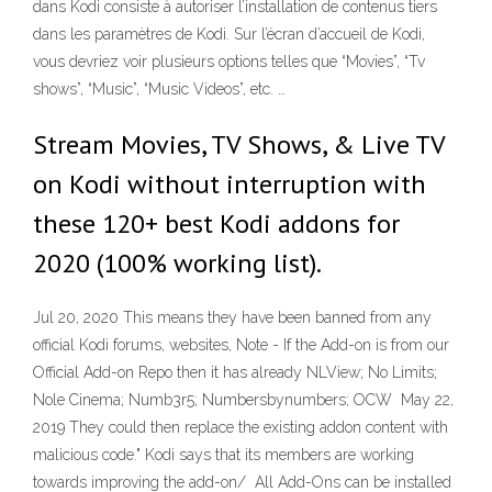
dans Kodi consiste à autoriser l’installation de contenus tiers
dans les paramètres de Kodi. Sur l’écran d’accueil de Kodi,
vous devriez voir plusieurs options telles que “Movies”, “Tv
shows”, “Music”, “Music Videos”, etc. …
Stream Movies, TV Shows, & Live TV
on Kodi without interruption with
these 120+ best Kodi addons for
2020 (100% working list).
Jul 20, 2020 This means they have been banned from any
official Kodi forums, websites, Note - If the Add-on is from our
Official Add-on Repo then it has already NLView; No Limits;
Nole Cinema; Numb3r5; Numbersbynumbers; OCW May 22,
2019 They could then replace the existing addon content with
malicious code." Kodi says that its members are working
towards improving the add-on/ All Add-Ons can be installed