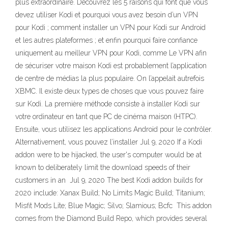
plus extraordinaire. Découvrez les 5 raisons qui font que vous
devez utiliser Kodi et pourquoi vous avez besoin d’un VPN
pour Kodi ; comment installer un VPN pour Kodi sur Android
et les autres plateformes ; et enfin pourquoi faire confiance
uniquement au meilleur VPN pour Kodi, comme Le VPN afin
de sécuriser votre maison Kodi est probablement l’application
de centre de médias la plus populaire. On l’appelait autrefois
XBMC. Il existe deux types de choses que vous pouvez faire
sur Kodi. La première méthode consiste à installer Kodi sur
votre ordinateur en tant que PC de cinéma maison (HTPC).
Ensuite, vous utilisez les applications Android pour le contrôler.
Alternativement, vous pouvez l’installer Jul 9, 2020 If a Kodi
addon were to be hijacked, the user's computer would be at
known to deliberately limit the download speeds of their
customers in an Jul 9, 2020 The best Kodi addon builds for
2020 include: Xanax Build; No Limits Magic Build; Titanium;
Misfit Mods Lite; Blue Magic; Silvo; Slamious; Bcfc This addon
comes from the Diamond Build Repo, which provides several