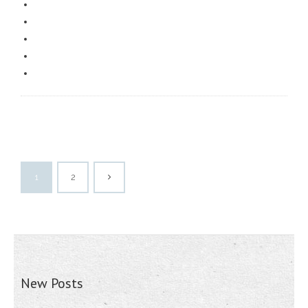
1
2
New Posts