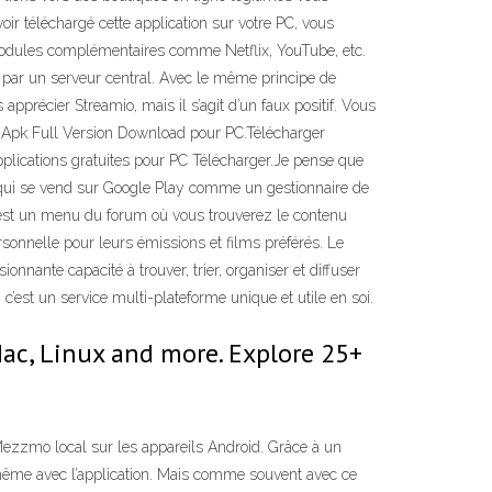
ir téléchargé cette application sur votre PC, vous
 modules complémentaires comme Netflix, YouTube, etc.
 par un serveur central. Avec le même principe de
précier Streamio, mais il s’agit d’un faux positif. Vous
 Apk Full Version Download pour PC.Télécharger
pplications gratuites pour PC Télécharger.Je pense que
n qui se vend sur Google Play comme un gestionnaire de
il est un menu du forum où vous trouverez le contenu
sonnelle pour leurs émissions et films préférés. Le
nnante capacité à trouver, trier, organiser et diffuser
c’est un service multi-plateforme unique et utile en soi.
Mac, Linux and more. Explore 25+
 Mezzmo local sur les appareils Android. Grâce à un
-même avec l’application. Mais comme souvent avec ce