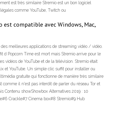
nement est très similaire Stremio est un bon logiciel
ons légales comme YouTube, Twitch ou
io est compatible avec Windows, Mac,
 des meilleures applications de streaming vidéo / vidéo.
uffit d Popcorn Time est mort mais Stremio arrive pour le
des vidéos de YouTube et de la télévision. Stremio était
 et YouTube. Un simple clic suffit pour installer ou
timédia gratuite qui fonctionne de manière très similaire
st comme il n'est pas interdit de parler du réseau Tor et
 mais Contenu showShowbox Alternatives 2019 : 10
me#6 Crackle#7 Cinema box#8 Stremio#9 Hub