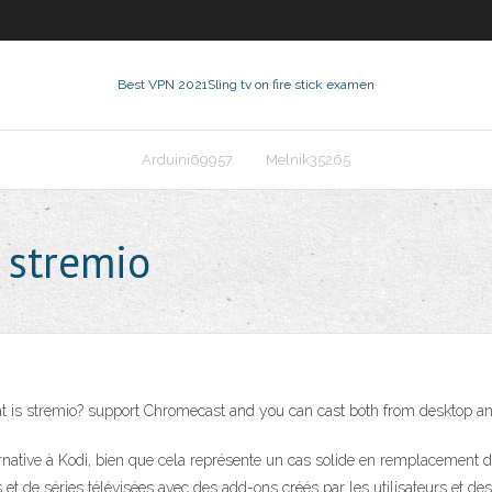
Best VPN 2021
Sling tv on fire stick examen
Arduini69957
Melnik35265
 stremio
at is stremio? support Chromecast and you can cast both from desktop an
native à Kodi, bien que cela représente un cas solide en remplacement de 
 et de séries télévisées avec des add-ons créés par les utilisateurs et de