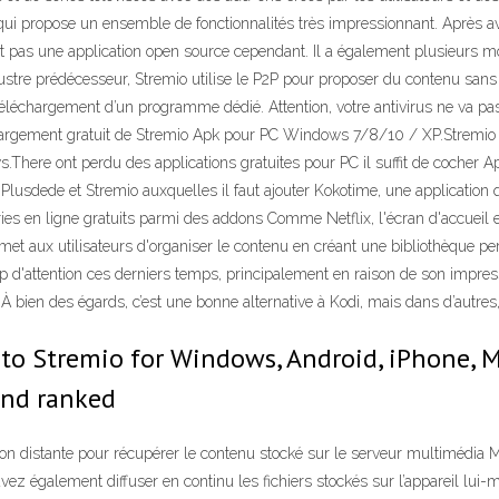
qui propose un ensemble de fonctionnalités très impressionnant. Après avo
est pas une application open source cependant. Il a également plusieurs
stre prédécesseur, Stremio utilise le P2P pour proposer du contenu sans
échargement d’un programme dédié. Attention, votre antivirus ne va pas ap
hargement gratuit de Stremio Apk pour PC Windows 7/8/10 / XP.Stremio
There ont perdu des applications gratuites pour PC il suffit de cocher A
 Plusdede et Stremio auxquelles il faut ajouter Kokotime, une applicatio
séries en ligne gratuits parmi des addons Comme Netflix, l'écran d'accue
 aux utilisateurs d'organiser le contenu en créant une bibliothèque per
 d'attention ces derniers temps, principalement en raison de son impressio
 À bien des égards, c’est une bonne alternative à Kodi, mais dans d’autres, 
 to Stremio for Windows, Android, iPhone, 
 and ranked
tion distante pour récupérer le contenu stocké sur le serveur multimédia
z également diffuser en continu les fichiers stockés sur l’appareil lui