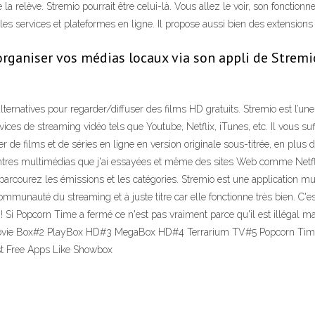
 la relève. Stremio pourrait être celui-là. Vous allez le voir, son fonction
 les services et plateformes en ligne. Il propose aussi bien des extensi
organiser vos médias locaux via son appli de Strem
ernatives pour regarder/diffuser des films HD gratuits. Stremio est l’une
ervices de streaming vidéo tels que Youtube, Netflix, iTunes, etc. Il vous s
r de films et de séries en ligne en version originale sous-titrée, en plus 
entres multimédias que j'ai essayées et même des sites Web comme Netflix
arcourez les émissions et les catégories. Stremio est une application mul
communauté du streaming et à juste titre car elle fonctionne très bien. C'e
! Si Popcorn Time a fermé ce n'est pas vraiment parce qu'il est illégal
 Movie Box#2 PlayBox HD#3 MegaBox HD#4 Terrarium TV#5 Popcorn Ti
st Free Apps Like Showbox