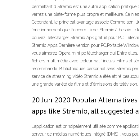
permettant d Stremio est une autre application pratique 
verrez une plate-forme plus propre et meilleure. Ce n'
Cependant, le principal avantage associé Comme son illu
fonctionnement que Popcorn Time, Stremio à besoin le tél
pouvez Télécharger Stremio Apk gratuit pour PC. Téléc
Stremio Apps Dernière version pour PC,Portable,Windows.
vous aimerez Opera mini pc télécharger qui Entre elles,
fichiers multimédia avec lecteur natif inclus. Films et 
recommandé. Bibliothèques personnalisées Stremio permet
service de streaming vidéo Stremio a étéa attiré beaucoup
une grande variété de films et d'émissions de télévision.
20 Jun 2020 Popular Alternatives
apps like Stremio, all suggested
L’application est principalement utilisée comme applica
serveur de médias numériques intégré (DMS) , vous pouve